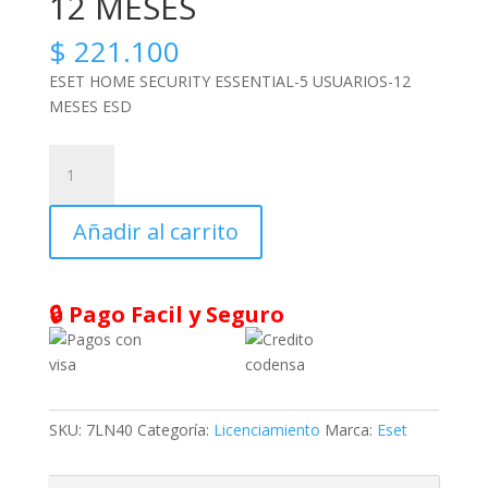
12 MESES
$
221.100
ESET HOME SECURITY ESSENTIAL-5 USUARIOS-12
MESES ESD
ESET
HOME
SECURITY
Añadir al carrito
ESSENTIAL-
5
USUARIOS-
12
🔒 Pago Facil y Seguro
MESES
cantidad
SKU:
7LN40
Categoría:
Licenciamiento
Marca:
Eset