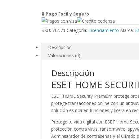
USUARIO-
12
🔒 Pago Facil y Seguro
MESES
cantidad
SKU:
7LN71
Categoría:
Licenciamiento
Marca:
E
Descripción
Valoraciones (0)
Descripción
ESET HOME SECURI
ESET HOME Security Premium protege proact
protege transacciones online con un antivir
solución es rica en funciones y ligera en rec
Protege tu vida digital con ESET Home Secu
protección contra virus, ransomware, spywa
Administrador de contraseñas y el Cifrado 