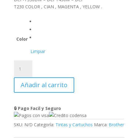
T230 COLOR , CIAN , MAGENTA , YELLOW .
Color
Limpiar
TINTA
BROTHER
BTD100
Añadir al carrito
-
48,8ML
cantidad
🔒 Pago Facil y Seguro
SKU:
N/D
Categoría:
Tintas y Cartuchos
Marca:
Brother