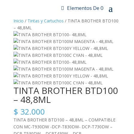
Elementos De 0
Inicio
/
Tintas y Cartuchos
/ TINTA BROTHER BTD100
– 48,8ML
Zoom
TINTA BROTHER BTD100
– 48,8ML
$
32.000
TINTA BROTHER BTD100 – 48,8ML – COMPATIBLE
CON MC-T930DW -DCP-T830DW- DCP-T730DW –
DCP-T530DW – DCPT430W – DCP