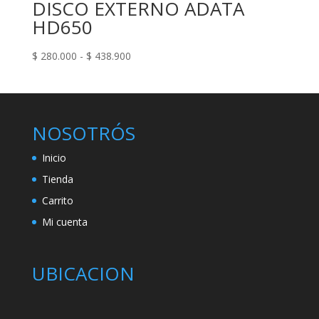
DISCO EXTERNO ADATA
$ 340.000
hasta
HD650
$ 790.000
Rango
$
280.000
-
$
438.900
de
precios:
desde
$ 280.000
NOSOTRÓS
hasta
$ 438.900
Inicio
Tienda
Carrito
Mi cuenta
UBICACION