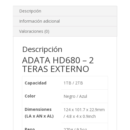
Descripción
Información adicional
Valoraciones (0)
Descripción
ADATA HD680 – 2
TERAS EXTERNO
Capacidad
1TB / 2TB
Color
Negro / Azul
Dimensiones
124 x 101.7 x 22.9mm
(LA x AN x AL)
/ 4.8 x 4 x 0.9inch
Peso
270g / 9.5oz